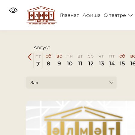
содержанию
О театре
Главная
Афиша
Август
сб
вс
пн
вт
ср
чт
пт
сб
в
пт
8
9
10
11
12
13
14
15
1
7
Зал