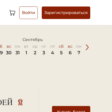
Войти
Зарегистрироваться
Корзина
Сентябрь
б
вс
пн
вт
ср
чт
пт
сб
вс
пн
вт
ср
чт
9
30
31
1
2
3
4
5
6
7
8
9
10
ОЕЙ
Перейти на 
Купить билет